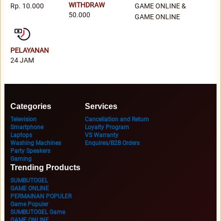
WITHDRAW
Rp. 10.000
GAME ONLINE &
50.000
GAME ONLINE
PELAYANAN
24 JAM
Categories
Services
Television
Cancellation and Return
Smartphone
Loyalty Program
Laptops
VS Warranty
Washing Machines
Enquires/B2B Orders
Party Speakers
Gaming
Trending Products
SUMBUTOGEL
GAME ONLINE
PERMAINAN POPULER
Game Populer
SUMBUTOGEL Game
GAME ONLINE