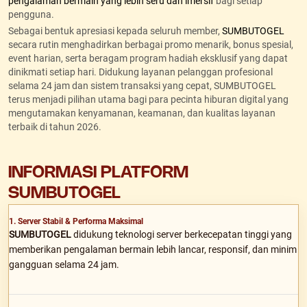
pengalaman bermain yang lebih seru dan imersif
bagi setiap
pengguna.
Sebagai bentuk apresiasi kepada seluruh member,
SUMBUTOGEL
secara rutin menghadirkan berbagai promo menarik, bonus spesial,
event harian, serta beragam program hadiah eksklusif yang dapat
dinikmati setiap hari. Didukung layanan pelanggan profesional
selama 24 jam dan sistem transaksi yang cepat, SUMBUTOGEL
terus menjadi pilihan utama bagi para pecinta hiburan digital yang
mengutamakan kenyamanan, keamanan, dan kualitas layanan
terbaik di tahun 2026.
INFORMASI PLATFORM
SUMBUTOGEL
1. Server Stabil & Performa Maksimal
SUMBUTOGEL
didukung teknologi server berkecepatan tinggi yang
memberikan pengalaman bermain lebih lancar, responsif, dan minim
gangguan selama 24 jam.