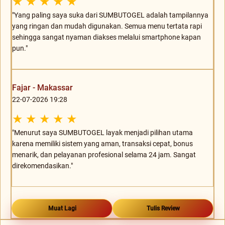
"Yang paling saya suka dari SUMBUTOGEL adalah tampilannya
yang ringan dan mudah digunakan. Semua menu tertata rapi
sehingga sangat nyaman diakses melalui smartphone kapan
pun."
Fajar - Makassar
22-07-2026 19:28
"Menurut saya SUMBUTOGEL layak menjadi pilihan utama
karena memiliki sistem yang aman, transaksi cepat, bonus
menarik, dan pelayanan profesional selama 24 jam. Sangat
direkomendasikan."
Muat Lagi
Tulis Review