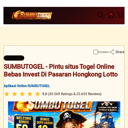
Supported by
APLIKASI ONLINE
Share
Compare
Best Seller
SUMBUTOGEL - Pintu situs Togel Online
Bebas Invest Di Pasaran Hongkong Lotto
Aplikasi Online SUMBUTOGEL
5.0
(30.569 Ratings & 25.635 Reviews)