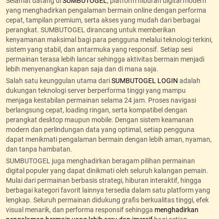
Selamat datang di
SUMBUTOGEL
, platform hiburan digital modern
yang menghadirkan pengalaman bermain online dengan performa
cepat, tampilan premium, serta akses yang mudah dari berbagai
perangkat. SUMBUTOGEL dirancang untuk memberikan
kenyamanan maksimal bagi para pengguna melalui teknologi terkini,
sistem yang stabil, dan antarmuka yang responsif. Setiap sesi
permainan terasa lebih lancar sehingga aktivitas bermain menjadi
lebih menyenangkan kapan saja dan di mana saja.
Salah satu keunggulan utama dari
SUMBUTOGEL LOGIN
adalah
dukungan teknologi server berperforma tinggi yang mampu
menjaga kestabilan permainan selama 24 jam. Proses navigasi
berlangsung cepat, loading ringan, serta kompatibel dengan
perangkat desktop maupun mobile. Dengan sistem keamanan
modern dan perlindungan data yang optimal, setiap pengguna
dapat menikmati pengalaman bermain dengan lebih aman, nyaman,
dan tanpa hambatan.
SUMBUTOGEL juga menghadirkan beragam pilihan permainan
digital populer yang dapat dinikmati oleh seluruh kalangan pemain.
Mulai dari permainan berbasis strategi, hiburan interaktif, hingga
berbagai kategori favorit lainnya tersedia dalam satu platform yang
lengkap. Seluruh permainan didukung grafis berkualitas tinggi, efek
visual menarik, dan performa responsif sehingga
menghadirkan