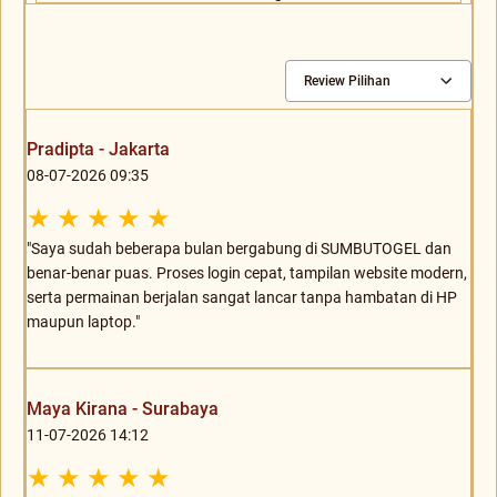
Review Pilihan
Pradipta - Jakarta
08-07-2026 09:35
"Saya sudah beberapa bulan bergabung di SUMBUTOGEL dan
benar-benar puas. Proses login cepat, tampilan website modern,
serta permainan berjalan sangat lancar tanpa hambatan di HP
maupun laptop."
Maya Kirana - Surabaya
11-07-2026 14:12