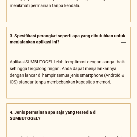
menikmati permainan tanpa kendala.
3. Spesifikasi perangkat seperti apa yang dibutuhkan untuk
menjalankan aplikasi ini?
Aplikasi SUMBUTOGEL telah teroptimasi dengan sangat baik
sehingga tergolong ringan. Anda dapat menjalankannya
dengan lancar di hampir semua jenis smartphone (Android &
iOS) standar tanpa membebankan kapasitas memori.
4. Jenis permainan apa saja yang tersedia di
SUMBUTOGEL?