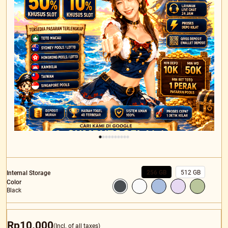
256 GB
512 GB
Internal Storage
Color
Black
Rp
10.000
(Incl. of all taxes)